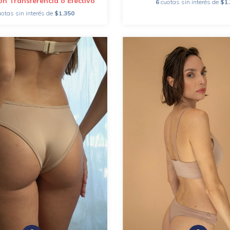
on
Transferencia o Efectivo
6
cuotas sin interés de
$1
uotas sin interés de
$1.350