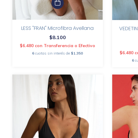
LESS "FRAN" Microfibra Avellana
VEDETIN
$8.100
$6.480
con
Transferencia o Efectivo
$6.480
c
6
cuotas sin interés de
$1.350
6
c