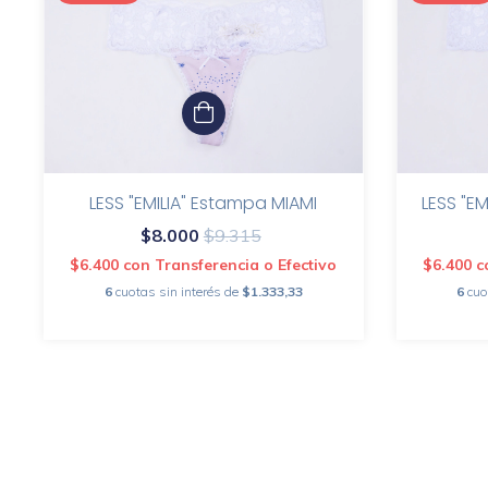
LESS "E
LESS "EMILIA" Estampa MIAMI
$8.000
$9.315
$6.400
c
$6.400
con
Transferencia o Efectivo
6
cuo
6
cuotas sin interés de
$1.333,33