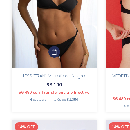
LESS "FRAN" Microfibra Negra
VEDETIN
$8.100
$6.480
con
Transferencia o Efectivo
$6.480
c
6
cuotas sin interés de
$1.350
6
c
14
%
OFF
14
%
OFF