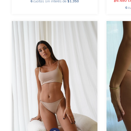
$6.480
c
6
cuotas sin interés de
$1.350
6
c