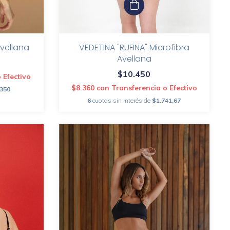
Avellana
VEDETINA "RUFINA" Microfibra
Avellana
$10.450
 Efectivo
$8.360
con
Transferencia o Efectivo
.350
6
cuotas sin interés de
$1.741,67