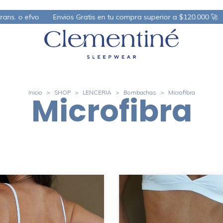
os Gratis en tu compra superior a $120.000 🚀
3 ctas sin int. ✨ |
Inicio
>
SHOP
>
LENCERIA
>
Bombachas
>
Microfibra
Microfibra