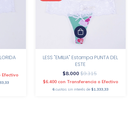
LESS "EMILIA" Estampa PUNTA DEL
FLORIDA
ESTE
$8.000
$9.315
 Efectivo
$6.400
con
Transferencia o Efectivo
33,33
6
cuotas sin interés de
$1.333,33