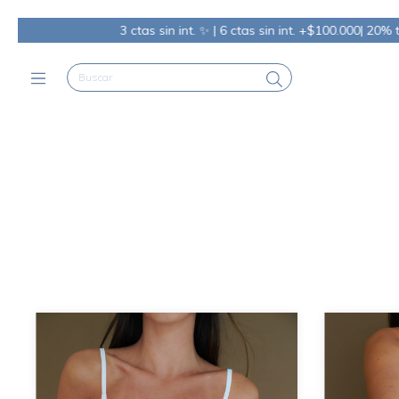
3 ctas sin int. ✨ | 6 ctas sin int. +$100.000| 20% trans. o efvo
Envi