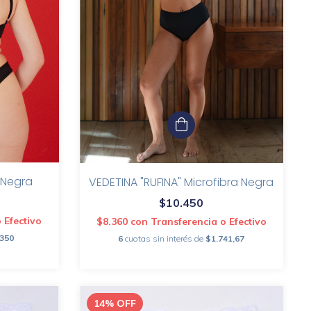
a Negra
VEDETINA "RUFINA" Microfibra Negra
$10.450
 Efectivo
$8.360
con
Transferencia o Efectivo
.350
6
cuotas sin interés de
$1.741,67
14
%
OFF