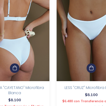
LESS "CRUZ" Microfibra
A "CAYETANO" Microfibra
Blanca
$8.100
$8.100
$6.480
con
Transferencia o