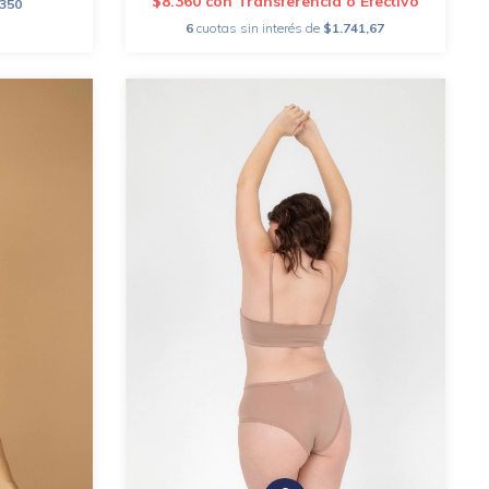
$8.360
con
Transferencia o Efectivo
.350
6
cuotas sin interés de
$1.741,67