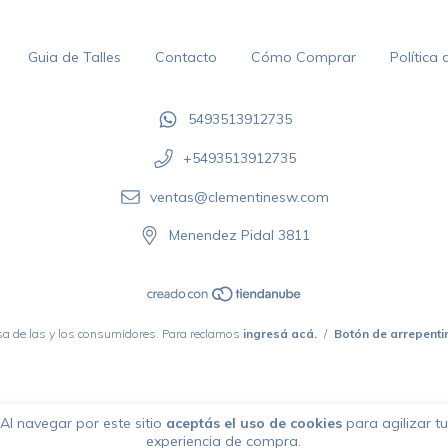
Guia de Talles
Contacto
Cómo Comprar
Política
5493513912735
+5493513912735‬
ventas@clementinesw.com
Menendez Pidal 3811
a de las y los consumidores. Para reclamos
ingresá acá.
/
Botón de arrepenti
Al navegar por este sitio
aceptás el uso de cookies
para agilizar tu
experiencia de compra.