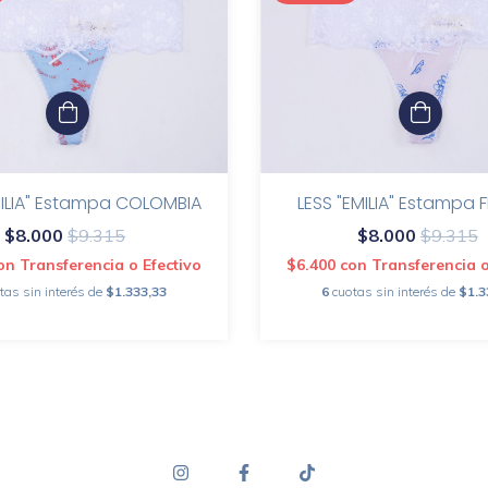
MILIA" Estampa COLOMBIA
LESS "EMILIA" Estampa 
$8.000
$9.315
$8.000
$9.315
on
Transferencia o Efectivo
$6.400
con
Transferencia o
tas sin interés de
$1.333,33
6
cuotas sin interés de
$1.3