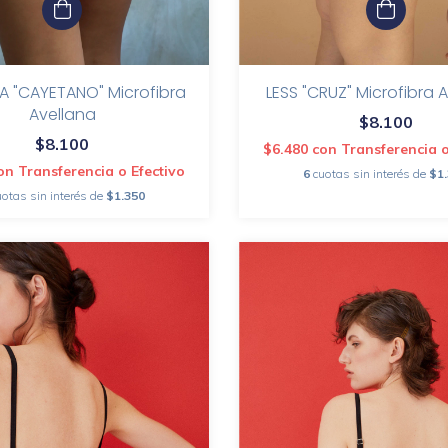
A "CAYETANO" Microfibra
LESS "CRUZ" Microfibra 
Avellana
$8.100
$8.100
$6.480
con
Transferencia o
on
Transferencia o Efectivo
6
cuotas sin interés de
$1
uotas sin interés de
$1.350