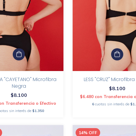
A "CAYETANO" Microfibra
LESS "CRUZ" Microfibr
Negra
$8.100
$8.100
$6.480
con
Transferencia o
on
Transferencia o Efectivo
6
cuotas sin interés de
$1
uotas sin interés de
$1.350
14
%
OFF