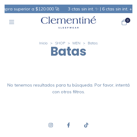
compra superior a $120.000 🚀
3 ctas sin int. ✨ | 6 ctas sin int. +
0
Inicio
>
SHOP
>
MEN
>
Batas
Batas
No tenemos resultados para tu búsqueda. Por favor, intentá
con otros filtros.