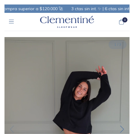
ompra superior a $120.000 🚀
3 ctas sin int. ✨ | 6 ctas sin int. +
0
1
/
3