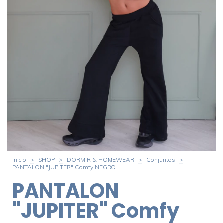
Inicio
>
SHOP
>
DORMIR & HOMEWEAR
>
Conjuntos
>
PANTALON "JUPITER" Comfy NEGRO
PANTALON
"JUPITER" Comfy