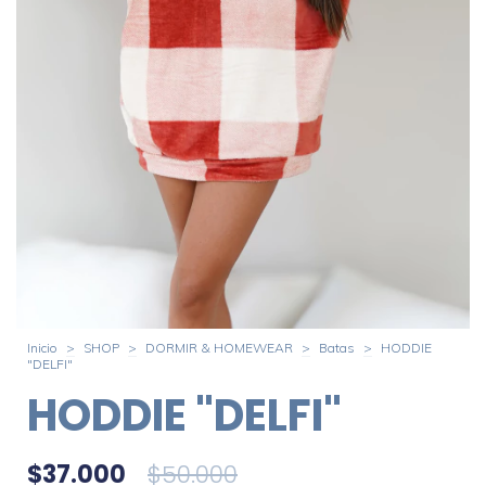
Inicio
>
SHOP
>
DORMIR & HOMEWEAR
>
Batas
>
HODDIE
"DELFI"
HODDIE "DELFI"
$37.000
$50.000