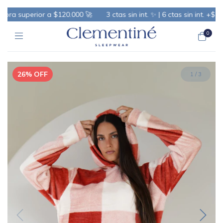
a superior a $120.000 🚀
3 ctas sin int. ✨ | 6 ctas sin int. +$100.
0
26
%
OFF
1
/
3