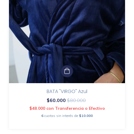
BATA "VIRGO" Azul
$60.000
$80.000
$48.000
con
Transferencia o Efectivo
6
cuotas sin interés de
$10.000