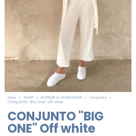
Inicio
>
SHOP
>
DORMIR & HOMEWEAR
>
Conjuntos
>
CONJUNTO "BIG ONE" Off white
CONJUNTO "BIG
ONE" Off white