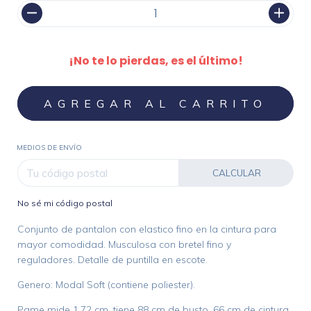
¡No te lo pierdas, es el último!
MEDIOS DE ENVÍO
CALCULAR
No sé mi código postal
Conjunto de pantalon con elastico fino en la cintura para
mayor comodidad. Musculosa con bretel fino y
reguladores. Detalle de puntilla en escote.
Genero: Modal Soft (contiene poliester).
Pame mide 1,72 cm, tiene 88 cm de busto, 66 cm de cintura