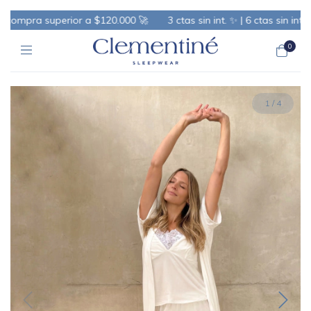
mpra superior a $120.000 🚀
3 ctas sin int. ✨ | 6 ctas sin int. +$
0
1
/
4